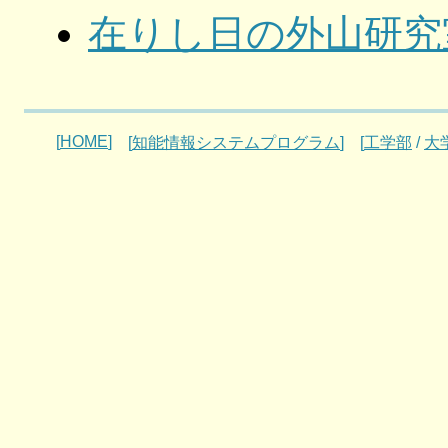
在りし日の外山研究
[
HOME
]
[
知能情報システムプログラム
]
[
工学部
/
大