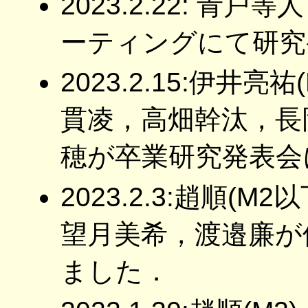
2023.2.22: 青戸
ーティングにて研究
2023.2.15:伊井
貫凌，高畑幹汰，長
穂が卒業研究発表会
2023.2.3:趙順(
望月美希，渡邉廉が
ました．