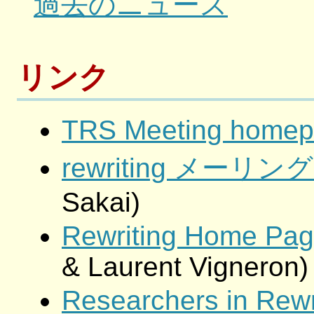
過去のニュース
リンク
TRS Meeting home
rewriting メーリ
Sakai)
Rewriting Home Pa
& Laurent Vigneron)
Researchers in Rewr