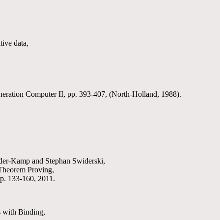
tive data,
neration Computer II, pp. 393-407, (North-Holland, 1988).
eider-Kamp and Stephan Swiderski,
 Theorem Proving,
p. 133-160, 2011.
 with Binding,