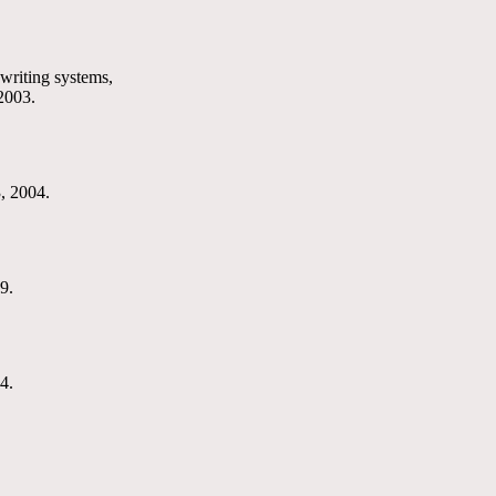
ewriting systems,
2003.
383, 2004.
9.
4.