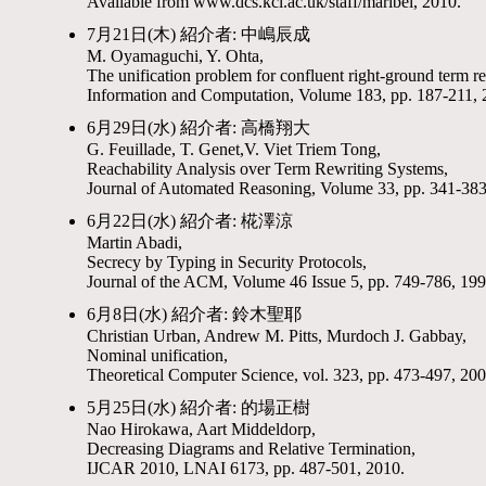
Available from www.dcs.kcl.ac.uk/staff/maribel, 2010.
7月21日(木) 紹介者: 中嶋辰成
M. Oyamaguchi, Y. Ohta,
The unification problem for confluent right-ground term r
Information and Computation, Volume 183, pp. 187-211, 
6月29日(水) 紹介者: 高橋翔大
G. Feuillade, T. Genet,V. Viet Triem Tong,
Reachability Analysis over Term Rewriting Systems,
Journal of Automated Reasoning, Volume 33, pp. 341-
6月22日(水) 紹介者: 椛澤涼
Martin Abadi,
Secrecy by Typing in Security Protocols,
Journal of the ACM, Volume 46 Issue 5, pp. 749-786, 199
6月8日(水) 紹介者: 鈴木聖耶
Christian Urban, Andrew M. Pitts, Murdoch J. Gabbay,
Nominal unification,
Theoretical Computer Science, vol. 323, pp. 473-497, 200
5月25日(水) 紹介者: 的場正樹
Nao Hirokawa, Aart Middeldorp,
Decreasing Diagrams and Relative Termination,
IJCAR 2010, LNAI 6173, pp. 487-501, 2010.