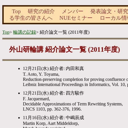
Top
研究の紹介
メンバー
発表論文
・
研
る学生の皆さんへ
NUEセミナー
ローカル情
Top
>
輪講の記録
> 紹介論文一覧 (2011年度)
外山研輪講 紹介論文一覧 (2011年度)
12月21日(水) 紹介者: 内田和真
T. Aoto, Y. Toyama,
Reduction-preserving completion for proving confluence o
Leibniz International Proceedings in Informatics, Vol. 10,
12月21日(水) 紹介者: 四方駿作
F. Jacquemard,
Decidable Approximations of Term Rewriting Systems,
LNCS 1103, pp. 362-376, 1996.
11月16日(水) 紹介者: 中嶋辰成
Martin Korp, Aart Middeldorp,