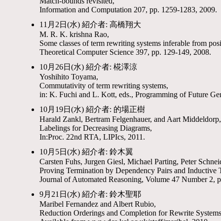
Match-bounds revisited,
Information and Computation 207, pp. 1259-1283, 2009.
11月2日(水) 紹介者: 高橋翔大
M. R. K. krishna Rao,
Some classes of term rewriting systems inferable from posi
Theoretical Computer Science 397, pp. 129-149, 2008.
10月26日(水) 紹介者: 椛澤涼
Yoshihito Toyama,
Commutativity of term rewriting systems,
in: K. Fuchi and L. Kott, eds., Programming of Future Ge
10月19日(水) 紹介者: 的場正樹
Harald Zankl, Bertram Felgenhauer, and Aart Middeldorp,
Labelings for Decreasing Diagrams,
In:Proc. 22nd RTA, LIPIcs, 2011.
10月5日(水) 紹介者: 鈴木翼
Carsten Fuhs, Jurgen Giesl, Michael Parting, Peter Schn
Proving Termination by Dependency Pairs and Inductive
Journal of Automated Reasoning, Volume 47 Number 2, p
9月21日(水) 紹介者: 鈴木聖耶
Maribel Fernandez and Albert Rubio,
Reduction Orderings and Completion for Rewrite Systems